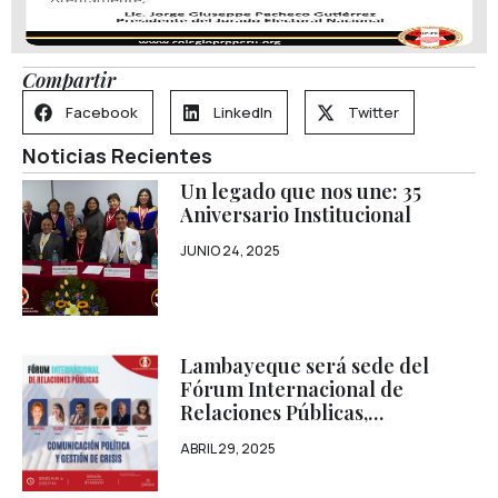
Compartir
Facebook
LinkedIn
Twitter
Noticias Recientes
Un legado que nos une: 35
Aniversario Institucional
JUNIO 24, 2025
Lambayeque será sede del
Fórum Internacional de
Relaciones Públicas,
Comunicación Política y
ABRIL 29, 2025
Gestión de Crisis