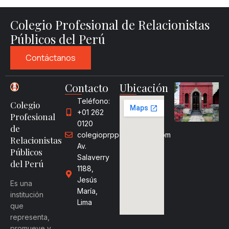
Colegio Profesional de Relacionistas
Públicos del Perú
Contáctanos
Contacto
Ubicación
Teléfono:
Colegio
+01 262
Profesional
0120
de
colegioprpperu@gmail.com
Relacionistas
Av.
Públicos
Salaverry
del Perú
1188,
Jesús
Es una
María,
institución
Lima
que
representa,
promueve y